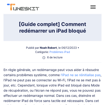
Utilitaire
[Guide complet] Comment
redémarrer un iPad bloqué
Multimédia
Publié par
Noah Robert
, le 06/12/2023 •
Logiciel gratuit
Catégorie:
Problèmes iPad
6 de lecture
Boutique
En règle générale, un redémarrage peut vous aider à résoudre
certains problèmes système, comme
l'iPad ne se réinitialise pas
,
Assistance
l'iPad ne peut pas se connecter au Wi-Fi, l'iPad ne se met pas à
jour, etc. Cependant, lorsque votre iPad est bloqué dans Mode
de récupération, ou l'écran ne répond pas, vous ne pouvez pas
Téléchargement
effectuer un redémarrage normal. Dans ces cas, éteindre et
redémarrer iPad de force sans tactile est nécessaire. Dans cet