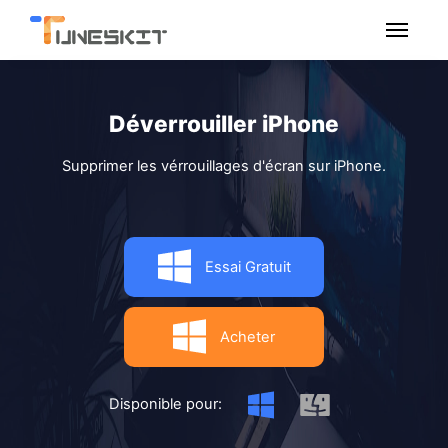
Utilitaire
Déverrouiller iPhone
Multimédia
Supprimer les vérrouillages d'écran sur iPhone.
Logiciel gratuit
Essai Gratuit
Boutique
Assistance
Acheter
Téléchargement
Disponible pour: